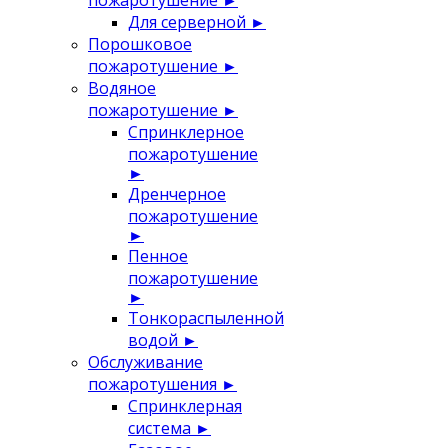
пожаротушение
►
Для серверной
►
Порошковое
пожаротушение
►
Водяное
пожаротушение
►
Спринклерное
пожаротушение
►
Дренчерное
пожаротушение
►
Пенное
пожаротушение
►
Тонкораспыленной
водой
►
Обслуживание
пожаротушения
►
Спринклерная
система
►