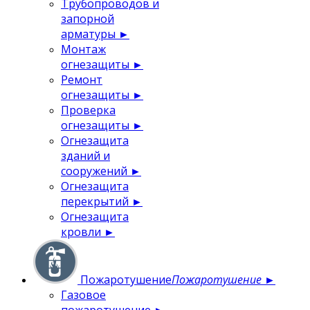
Трубопроводов и
запорной
арматуры
►
Монтаж
огнезащиты
►
Ремонт
огнезащиты
►
Проверка
огнезащиты
►
Огнезащита
зданий и
сооружений
►
Огнезащита
перекрытий
►
Огнезащита
кровли
►
Пожаротушение
Пожаротушение
►
Газовое