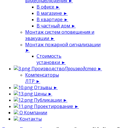
видеонаблюдения
►
В офисе
►
В магазине
►
В квартире
►
В частный дом
►
Монтаж систем оповещения и
эвакуации
►
Монтаж пожарной сигнализации
►
Стоимость
установки
►
Производство
Производство
►
Компенсаторы
ЛТР
►
Отзывы
►
Цены
►
Публикации
►
Проектирование
►
О Компании
Контакты