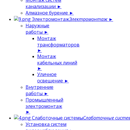
Монтаж систем
канализации
►
Алмазное бурение
►
Электромонтаж
Электромонтаж
►
Наружные
работы
►
Монтаж
трансформаторов
►
Монтаж
кабельных линий
►
Уличное
освещение
►
Внутренние
работы
►
Промышленный
электромонтаж
►
Слаботочные системы
Слаботочные систе
Установка систем