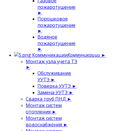
Газовое
пожаротушение
►
Порошковое
пожаротушение
►
Водяное
пожаротушение
►
Коммуникации
Коммуникации
►
Монтаж узла учета ТЭ
►
Обслуживание
УУТЭ
►
Поверка УУТЭ
►
Замена УУТЭ
►
Сварка труб ПНД
►
Монтаж систем
отопления
►
Монтаж систем
водоснабжения
►