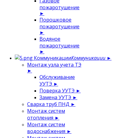
Газовое
пожаротушение
►
Порошковое
пожаротушение
►
Водяное
пожаротушение
►
Коммуникации
Коммуникации
►
Монтаж узла учета ТЭ
►
Обслуживание
УУТЭ
►
Поверка УУТЭ
►
Замена УУТЭ
►
Сварка труб ПНД
►
Монтаж систем
отопления
►
Монтаж систем
водоснабжения
►