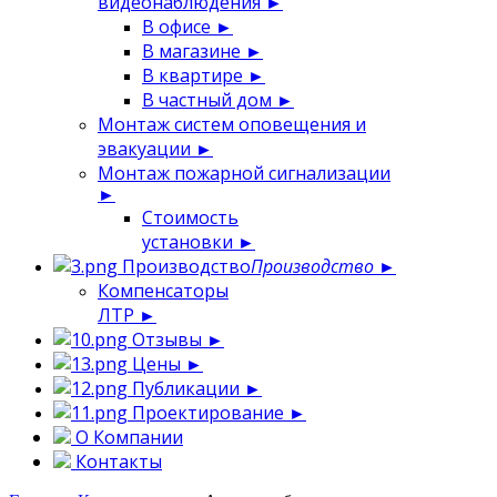
видеонаблюдения
►
В офисе
►
В магазине
►
В квартире
►
В частный дом
►
Монтаж систем оповещения и
эвакуации
►
Монтаж пожарной сигнализации
►
Стоимость
установки
►
Производство
Производство
►
Компенсаторы
ЛТР
►
Отзывы
►
Цены
►
Публикации
►
Проектирование
►
О Компании
Контакты