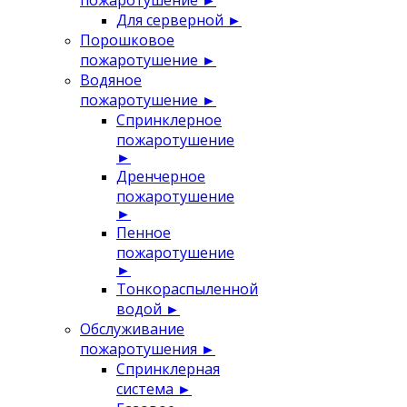
пожаротушение
►
Для серверной
►
Порошковое
пожаротушение
►
Водяное
пожаротушение
►
Спринклерное
пожаротушение
►
Дренчерное
пожаротушение
►
Пенное
пожаротушение
►
Тонкораспыленной
водой
►
Обслуживание
пожаротушения
►
Спринклерная
система
►