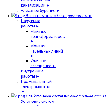
Монтаж систем
канализации
►
Алмазное бурение
►
Электромонтаж
Электромонтаж
►
Наружные
работы
►
Монтаж
трансформаторов
►
Монтаж
кабельных линий
►
Уличное
освещение
►
Внутренние
работы
►
Промышленный
электромонтаж
►
Слаботочные системы
Слаботочные систе
Установка систем