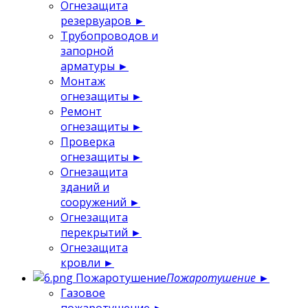
Огнезащита
резервуаров
►
Трубопроводов и
запорной
арматуры
►
Монтаж
огнезащиты
►
Ремонт
огнезащиты
►
Проверка
огнезащиты
►
Огнезащита
зданий и
сооружений
►
Огнезащита
перекрытий
►
Огнезащита
кровли
►
Пожаротушение
Пожаротушение
►
Газовое